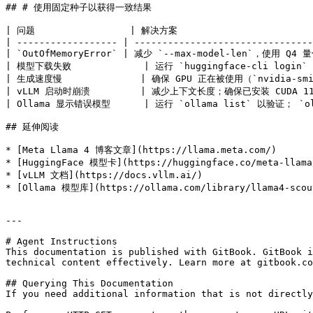
## # 使用固定种子以获得一致结果

| 问题                 | 解决方案                          
| ------------------ | --------------------------------
| `OutOfMemoryError` | 减少 `--max-model-len`，使用 Q4 量
| 模型下载失败             | 运行 `huggingface-cli login`
| 生成速度慢              | 确保 GPU 正在被使用（`nvidia-smi`）
| vLLM 启动时崩溃         | 减少上下文长度；确保已安装 CUDA 11.8 
| Ollama 显示错误模型      | 运行 `ollama list` 以验证； `oll
## 延伸阅读

* [Meta Llama 4 博客文章](https://llama.meta.com/)

* [HuggingFace 模型卡](https://huggingface.co/meta-llama/
* [vLLM 文档](https://docs.vllm.ai/)

* [Ollama 模型库](https://ollama.com/library/llama4-scout
---

# Agent Instructions

This documentation is published with GitBook. GitBook i
technical content effectively. Learn more at gitbook.co
## Querying This Documentation

If you need additional information that is not directly