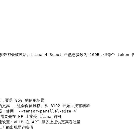
数都会被激活。Llama 4 Scout 虽然总参数为 109B，但每个 token 仅
/天，覆盖 95% 的使用场景

要的更高 — 这会保留显存。从 8192 开始，按需增加

使用 `--tensor-parallel-size 4`

— 你需要先在 HF 上接受 Llama 许可

快速设置；vLLM 在 API 服务上提供更高吞吐量

序列上可能出现显存峰值
