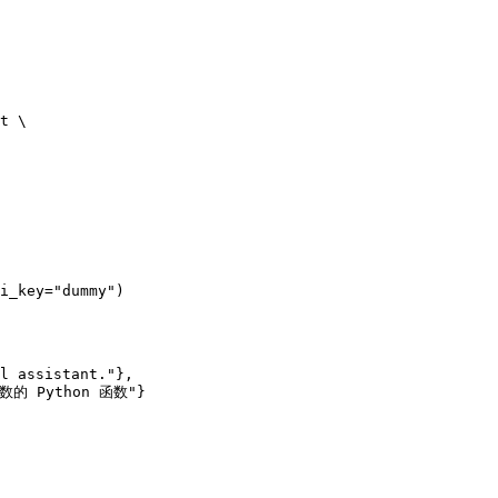
t \

i_key="dummy")
