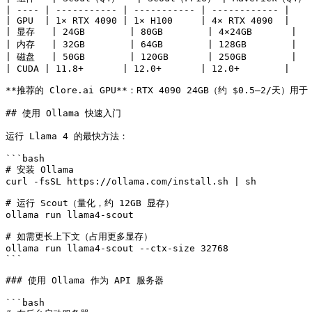
| ---- | ----------- | ----------- | ------------ |

| GPU  | 1× RTX 4090 | 1× H100     | 4× RTX 4090  |

| 显存   | 24GB        | 80GB        | 4×24GB       |

| 内存   | 32GB        | 64GB        | 128GB        |

| 磁盘   | 50GB        | 120GB       | 250GB        |

| CUDA | 11.8+       | 12.0+       | 12.0+        |

**推荐的 Clore.ai GPU**：RTX 4090 24GB（约 $0.5–2/天）用于
## 使用 Ollama 快速入门

运行 Llama 4 的最快方法：

```bash

# 安装 Ollama

curl -fsSL https://ollama.com/install.sh | sh

# 运行 Scout（量化，约 12GB 显存）

ollama run llama4-scout

# 如需更长上下文（占用更多显存）

ollama run llama4-scout --ctx-size 32768

```

### 使用 Ollama 作为 API 服务器

```bash
