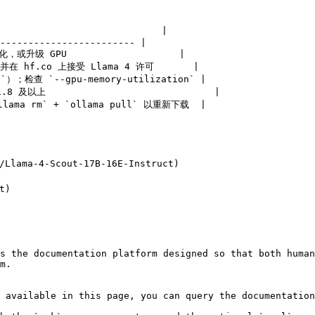
                           |

------------------------ |

化，或升级 GPU                    |

 并在 hf.co 上接受 Llama 4 许可       |

；检查 `--gpu-memory-utilization` |

及以上                              |

ama rm` + `ollama pull` 以重新下载  |

Llama-4-Scout-17B-16E-Instruct)

)

s the documentation platform designed so that both human
m.

 available in this page, you can query the documentation