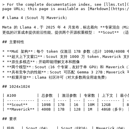
> For the complete documentation index, see [llms.txt](
page URLs; this page is available as [Markdown](https:/
# Llama 4（Scout 与 Maverick）

Meta 的 Llama 4，于 2025 年 4 月发布，标志着向 **专家混合（M
更低的计算成本提供前沿性能。提供两个开源权重模型： **Scout** （适合单 
## 主要特性

* **MoE 架构**：每个 token 仅激活 17B 参数（总计 109B/400B 
* **超大上下文窗口**：Scout 支持 1000 万 token，Maverick 支持 
* **原生多模态**：开箱即能理解文本和图像

* **两个模型**：Scout（16 个专家，友好于单 GPU）和 Maverick（
* **具有竞争力的性能**：Scout 可匹配 Gemma 3 27B；Maverick 
* **权重开放**：Llama 社区许可（对大多数商业用途免费）

## 1024x1024

| A100         | 总参数  | 激活参数 | 专家数 | 上下文 | 最小
| ------------ | ---- | ---- | --- | --- | -------- | -
| **Scout**    | 109B | 17B  | 16  | 10M | 12GB     | 8
| **Maverick** | 400B | 17B  | 128 | 1M  | 48GB（多卡）
## 要求

| 组件   | Scout（Q4）   | Scout（FP16） | Maverick（Q4） |