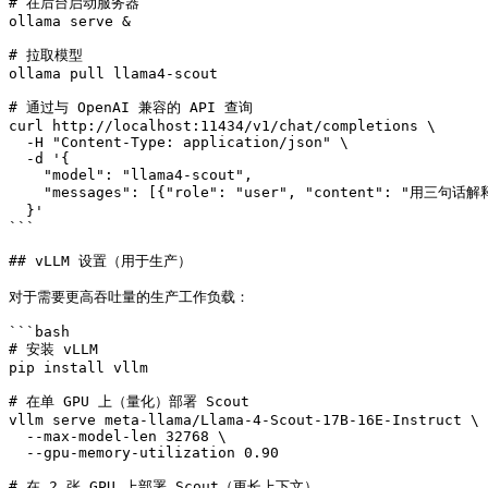
# 在后台启动服务器

ollama serve &

# 拉取模型

ollama pull llama4-scout

# 通过与 OpenAI 兼容的 API 查询

curl http://localhost:11434/v1/chat/completions \

  -H "Content-Type: application/json" \

  -d '{

    "model": "llama4-scout",

    "messages": [{"role": "user", "content": "用三句话解释 MoE 架构"}]

  }'

```

## vLLM 设置（用于生产）

对于需要更高吞吐量的生产工作负载：

```bash

# 安装 vLLM

pip install vllm

# 在单 GPU 上（量化）部署 Scout

vllm serve meta-llama/Llama-4-Scout-17B-16E-Instruct \

  --max-model-len 32768 \

  --gpu-memory-utilization 0.90

# 在 2 张 GPU 上部署 Scout（更长上下文）
