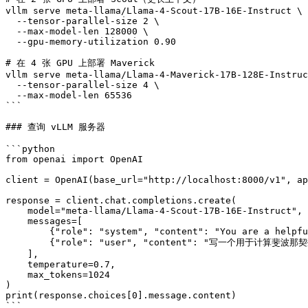
vllm serve meta-llama/Llama-4-Scout-17B-16E-Instruct \

  --tensor-parallel-size 2 \

  --max-model-len 128000 \

  --gpu-memory-utilization 0.90

# 在 4 张 GPU 上部署 Maverick

vllm serve meta-llama/Llama-4-Maverick-17B-128E-Instruc
  --tensor-parallel-size 4 \

  --max-model-len 65536

```

### 查询 vLLM 服务器

```python

from openai import OpenAI

client = OpenAI(base_url="http://localhost:8000/v1", ap
response = client.chat.completions.create(

    model="meta-llama/Llama-4-Scout-17B-16E-Instruct",

    messages=[

        {"role": "system", "content": "You are a helpful assistant."},

        {"role": "user", "content": "写一个用于计算斐波那契数的 Python 函数"}

    ],

    temperature=0.7,

    max_tokens=1024

)

print(response.choices[0].message.content)

```
