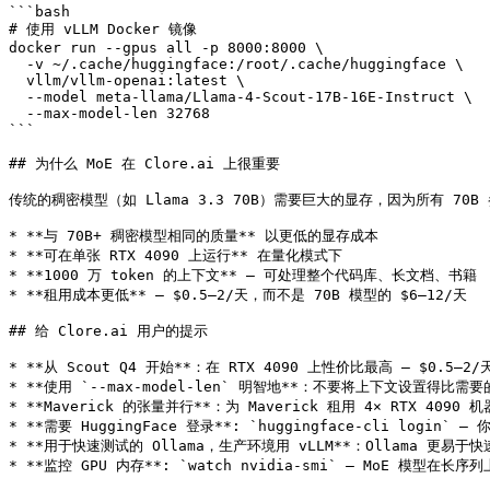
```bash

# 使用 vLLM Docker 镜像

docker run --gpus all -p 8000:8000 \

  -v ~/.cache/huggingface:/root/.cache/huggingface \

  vllm/vllm-openai:latest \

  --model meta-llama/Llama-4-Scout-17B-16E-Instruct \

  --max-model-len 32768

```

## 为什么 MoE 在 Clore.ai 上很重要

传统的稠密模型（如 Llama 3.3 70B）需要巨大的显存，因为所有 70B 参
* **与 70B+ 稠密模型相同的质量** 以更低的显存成本

* **可在单张 RTX 4090 上运行** 在量化模式下

* **1000 万 token 的上下文** — 可处理整个代码库、长文档、书籍

* **租用成本更低** — $0.5–2/天，而不是 70B 模型的 $6–12/天

## 给 Clore.ai 用户的提示

* **从 Scout Q4 开始**：在 RTX 4090 上性价比最高 — $0.5–2
* **使用 `--max-model-len` 明智地**：不要将上下文设置得比需
* **Maverick 的张量并行**：为 Maverick 租用 4× RTX 4090 机器；
* **需要 HuggingFace 登录**: `huggingface-cli login` 
* **用于快速测试的 Ollama，生产环境用 vLLM**：Ollama 更易于
* **监控 GPU 内存**: `watch nvidia-smi` — MoE 模型在长