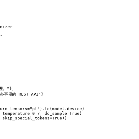
nizer

"

urn_tensors="pt").to(model.device)

 temperature=0.7, do_sample=True)

 skip_special_tokens=True))
