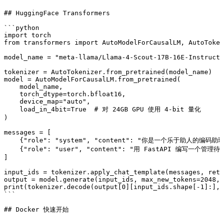
## HuggingFace Transformers

```python

import torch

from transformers import AutoModelForCausalLM, AutoToke
model_name = "meta-llama/Llama-4-Scout-17B-16E-Instruct
tokenizer = AutoTokenizer.from_pretrained(model_name)

model = AutoModelForCausalLM.from_pretrained(

    model_name,

    torch_dtype=torch.bfloat16,

    device_map="auto",

    load_in_4bit=True  # 对 24GB GPU 使用 4-bit 量化

)

messages = [

    {"role": "system", "content": "你是一个乐于助人的编码助理。"},

    {"role": "user", "content": "用 FastAPI 编写一个管理待办事项的 REST API"}

]

input_ids = tokenizer.apply_chat_template(messages, ret
output = model.generate(input_ids, max_new_tokens=2048,
print(tokenizer.decode(output[0][input_ids.shape[-1]:],
```

## Docker 快速开始
