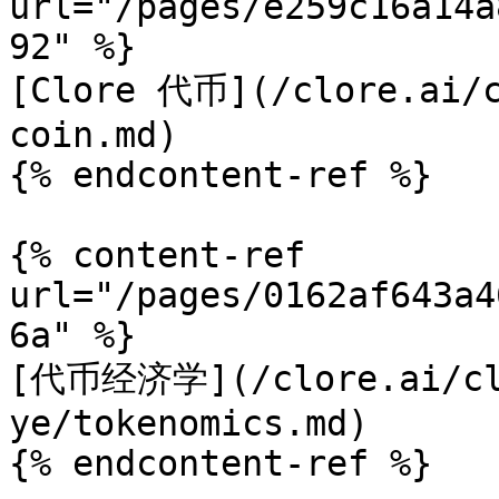
url="/pages/e259c16a14a
92" %}

[Clore 代币](/clore.ai/c
coin.md)

{% endcontent-ref %}

{% content-ref 
url="/pages/0162af643a4
6a" %}

[代币经济学](/clore.ai/clo
ye/tokenomics.md)

{% endcontent-ref %}
