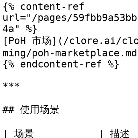
{% content-ref 
url="/pages/59fbb9a53bb
4a" %}

[PoH 市场](/clore.ai/clo
ming/poh-marketplace.md)
{% endcontent-ref %}

***

## 使用场景

| 场景           | 描述                                