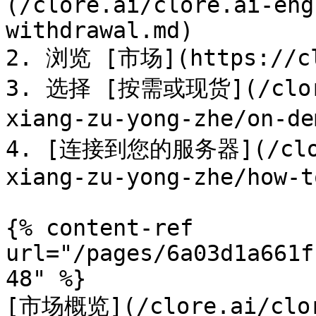
(/clore.ai/clore.ai-eng
withdrawal.md)

2. 浏览 [市场](https://clo
3. 选择 [按需或现货](/clore
xiang-zu-yong-zhe/on-d
4. [连接到您的服务器](/clore
xiang-zu-yong-zhe/how-t
{% content-ref 
url="/pages/6a03d1a661f
48" %}

[市场概览](/clore.ai/clor