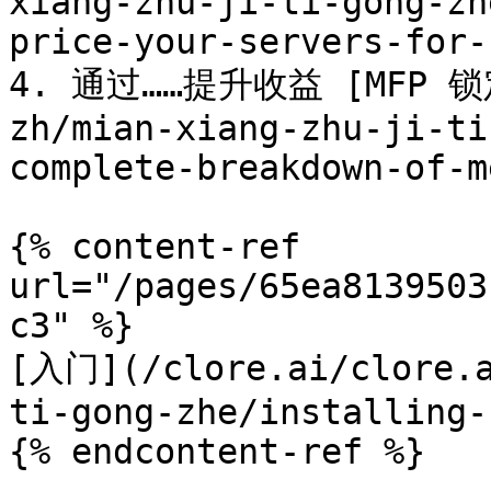
xiang-zhu-ji-ti-gong-zh
price-your-servers-for-
4. 通过……提升收益 [MFP 锁定]
zh/mian-xiang-zhu-ji-ti
complete-breakdown-of-m
{% content-ref 
url="/pages/65ea8139503
c3" %}

[入门](/clore.ai/clore.a
ti-gong-zhe/installing-
{% endcontent-ref %}
