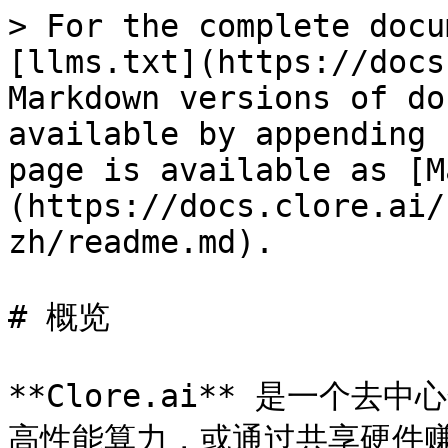
> For the complete docu
[llms.txt](https://docs
Markdown versions of do
available by appending 
page is available as [M
(https://docs.clore.ai/
zh/readme.md).

# 概览

**Clore.ai** 是一个去
高性能算力，或通过共享硬件