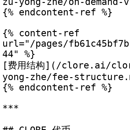
zu-yong-zhe/on-demand-v
{% endcontent-ref %}

{% content-ref 
url="/pages/fb61c45bf7b
44" %}

[费用结构](/clore.ai/clor
yong-zhe/fee-structure.m
{% endcontent-ref %}

***
