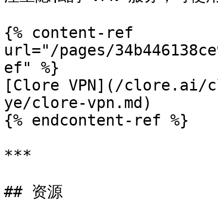
{% content-ref 
url="/pages/34b446138ce
ef" %}

[Clore VPN](/clore.ai/c
ye/clore-vpn.md)

{% endcontent-ref %}

***

## 资源
