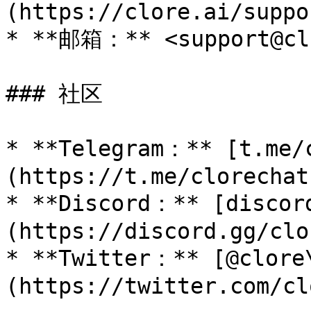
(https://clore.ai/suppor
* **邮箱：** <support@clo
### 社区

* **Telegram：** [t.me/
(https://t.me/clorechat)
* **Discord：** [discor
(https://discord.gg/clo
* **Twitter：** [@clore
(https://twitter.com/cl