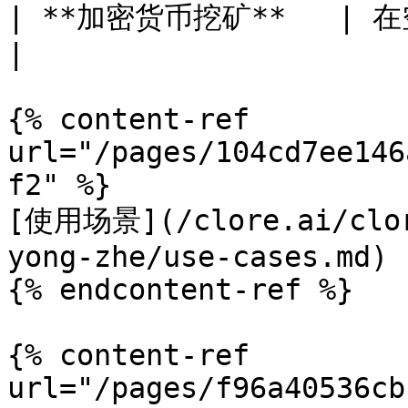
| **加密货币挖矿**   | 在空闲时挖矿，或作
|

{% content-ref 
url="/pages/104cd7ee146
f2" %}

[使用场景](/clore.ai/clor
yong-zhe/use-cases.md)

{% endcontent-ref %}

{% content-ref 
url="/pages/f96a40536cb