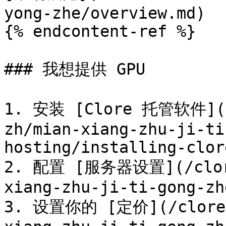
yong-zhe/overview.md)

{% endcontent-ref %}

### 我想提供 GPU

1. 安装 [Clore 托管软件](/c
zh/mian-xiang-zhu-ji-ti
hosting/installing-clor
2. 配置 [服务器设置](/clore
xiang-zhu-ji-ti-gong-zh
3. 设置你的 [定价](/clore.a