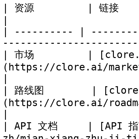
| 资源         | 链接                                                                       
|

| ---------- | --------
-----------------------
| 市场         | [clore.
(https://clore.ai/marketplace)         
|

| 路线图        | [clore
(https://clore.ai/roadmap)                      
|

| API 文档     | [API 指
zh/mian-xiang-zhu-ji-ti