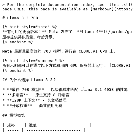
> For the complete documentation index, see [llms.txt](https://docs.clore.ai/llms.txt). Markdown versions of documentation pages are available by appending `.md` to page URLs; this page is available as [Markdown](https://docs.clore.ai/guides/guides_v2-zh/yu-yan-mo-xing/llama33.md).

# Llama 3.3 70B

{% hint style="info" %}
**有可用的更新版本！** Meta 发布了 [**Llama 4**](/guides/guides_v2-zh/yu-yan-mo-xing/llama4.md) 于 2025 年 4 月采用 MoE 架构发布 — Scout（17B 活跃，可在 RTX 4090 上运行）以极小的显存提供类似质量。考虑升级。
{% endhint %}

Meta 最新且最高效的 70B 模型，运行在 CLORE.AI GPU 上。

{% hint style="success" %}
所有示例都可以在通过以下方式租用的 GPU 服务器上运行： [CLORE.AI 市场](https://clore.ai/marketplace).
{% endhint %}

## 为什么选择 Llama 3.3？

* **最佳 70B 模型** - 以极低成本匹配 Llama 3.1 405B 的性能
* **多语言** - 原生支持 8 种语言
* **128K 上下文** - 长文档处理
* **开放权重** - 商业使用免费

## 模型概览

| 规格    | 数值                      |
| ----- | ----------------------- |
| 参数量   | 70B                     |
| 上下文长度 | 128K 标记                 |
| 训练数据  | 15T+ 标记                 |
| 语言    | EN、DE、FR、IT、PT、HI、ES、TH |
| 许可    | Llama 3.3 社区许可          |

### 与其他模型的性能比较

| 基准        | Llama 3.3 70B | Llama 3.1 405B | GPT-4o |
| --------- | ------------- | -------------- | ------ |
| MMLU      | 86.0          | 87.3           | 88.7   |
| HumanEval | 88.4          | 89.0           | 90.2   |
| 数学        | 77.0          | 73.8           | 76.6   |
| 多语言       | 91.1          | 91.6           | -      |

## GPU 要求

| 设置       | 显存    | background = Image.open("studio\_bg.jpg") | 成本                       |
| -------- | ----- | ----------------------------------------- | ------------------------ |
| Q4 量化    | 40GB  | 良好                                        | A100 40GB（约 $0.17/小时）    |
| Q8 量化    | 70GB  | 更好                                        | A100 80GB（约 $0.25/小时）    |
| FP16 全精度 | 140GB | 最佳                                        | 2x A100 80GB（约 $0.50/小时） |

**推荐：** 使用 Q4 量化的 A100 40GB 以获得最佳性价比。

## 在 CLORE.AI 上快速部署

### 使用 Ollama（最简单）

**Docker 镜像：**

```
ollama/ollama
```

**端口：**

```
22/tcp
11434/http
```

**部署后：**

```bash
ollama pull llama3.3
ollama run llama3.3
```

### 使用 vLLM（生产环境）

**Docker 镜像：**

```
vllm/vllm-openai:latest
```

**端口：**

```
22/tcp
8000/http
```

**命令：**

```bash
python -m vllm.entrypoints.openai.api_server \
    --model meta-llama/Llama-3.3-70B-Instruct \
    --tensor-parallel-size 1 \
    --max-model-len 32768 \
    --host 0.0.0.0
```

## 访问您的服务

部署后，在以下位置查找您的 `http_pub` URL： **我的订单**:

1. 前往 **我的订单** 页面
2. 单击您的订单
3. 查找 `http_pub` URL（例如， `abc123.clorecloud.net`)

使用 `https://YOUR_HTTP_PUB_URL` 而不是 `localhost` 在下面的示例中。

## 安装方法

### 方法 1：Ollama（推荐用于测试）

```bash
# 安装 Ollama
curl -fsSL https://ollama.com/install.sh | sh

# 拉取 Llama 3.3（自动下载 Q4 版本）
ollama pull llama3.3

# 交互式运行
ollama run llama3.3

# 或者提供 API 服务
ollama serve
```

**API 用法：**

```bash
curl http://localhost:11434/api/generate -d '{
  "model": "llama3.3",
  "prompt": "用通俗的语言解释量子计算"
}'
```

### 方法 2：vLLM（生产）

```bash
pip install vllm

# 单 GPU（A100 40GB，使用 AWQ 量化）
python -m vllm.entrypoints.openai.api_server \
    --model casperhansen/llama-3.3-70b-instruct-awq \
    --quantization awq \
    --max-model-len 16384 \
    --host 0.0.0.0

# 多 GPU（2x A100 用于全精度）
python -m vllm.entrypoints.openai.api_server \
    --model meta-llama/Llama-3.3-70B-Instruct \
    --tensor-parallel-size 2 \
    --max-model-len 32768 \
    --host