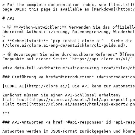
> For the complete documentation index, see [llms.txt](https://docs.clore.ai/llms.txt). Markdown versions of documentation pages are available by appending `.md` to page URLs; this page is available as [Markdown](https://docs.clore.ai/clore.ai/clore.ai-eng-de/fur-hosts/api.md).

# API

> 💡 **Python-Entwickler:** Verwenden Sie das offizielle [clore-ai Python SDK](/clore.ai/clore.ai-eng-de/entwickler/python-sdk.md) anstatt roher API-Aufrufe. Es übernimmt Authentifizierung, Ratenbegrenzung, Wiederholungsversuche und Fehlerbehandlung automatisch.
>
> **Schnellstart:** `pip install clore-ai` — Siehe die [Python SDK-Dokumentation](/clore.ai/clore.ai-eng-de/entwickler/python-sdk.md) und [CLI-Referenz](/clore.ai/clore.ai-eng-de/entwickler/cli-guide.md).

> 🧭 Bevorzugen Sie eine durchsuchbare Referenz? Öffnen Sie die interaktiven API-Dokumente unter [clore.ai/api-docs](https://clore.ai/api-docs). Basis-URL für alle Endpunkte auf dieser Seite: `https://api.clore.ai/v1/`.

<div data-full-width="true"><figure><img src="/files/df2f0042c212d9e419290294aae60bfccfb6a2c5" alt=""><figcaption></figcaption></figure></div>

### Einführung <a href="#introduction" id="introduction"></a>

[CLORE.AI](http://clore.ai/) Die API kann zur Automatisierung von Bereitstellungen Ihrer Workloads auf [CLORE.AI](http://clore.ai/)

Zunächst müssen Sie einen API-Schlüssel erhalten\
![alt text](https://clore.ai/assets/html/api-export1.png)\
![alt text](https://clore.ai/assets/html/api-export2.png)

***

### API-Antworten <a href="#api-responses" id="api-responses"></a>

Antworten werden im JSON-Format zurückgegeben und können unterschiedliche Felder haben

Das immer zurückgegebene Feld ist code und zeigt den Status an

**code-Feld**

| code | Beschreibung                              |
| ---- | ----------------------------------------- |
| `0`  | NORMAL                                    |
| `1`  | DATENBANKFEHLER                           |
| `2`  | UNGÜLTIGE EINGABEDATEN                    |
| `3`  | UNGÜLTIGES API-TOKEN                      |
| `4`  | UNGÜLTIGER ENDPOINT                       |
| `5`  | Limit von 1 Anfrage/Sekunde überschritten |
| `6`  | Fehler angegeben in `Fehler` Feld         |

***

### Endpunkte <a href="#endpoints" id="endpoints"></a>

#### 1. `wallets` <a href="#id-1-wallets" id="id-1-wallets"></a>

**Über**

Gibt Wallets und Guthaben zurück

**Header**

| Feld   | Typ            | Pflichtfeld | Beschreibung |
| ------ | -------------- | ----------- | ------------ |
| `auth` | `Zeichenkette` | Ja          | API-Token    |

**Ausgabe**

| Feld      | Typ        | Beschreibung      |
| --------- | ---------- | ----------------- |
| `code`    | `int`      | Statuscode        |
| `wallets` | `[]string` | Array von Wallets |

**Beispiel**

**Eingabe:**

```
curl -XGET -H 'auth: b8qwqRAL5W7YDyDJeB4XANVvKndbrrPk' 'https://api.clore.ai/v1/wallets'
```

**Ausgabe:**

```
{
  "wallets": [
    {
      "name": "bitcoin",
      "deposit": "tb1q6erw7v02t7hakgmlcl4wfnlykzqj05alndruwr",
      "balance": 0.00153176,
      "withdrawal_fee": 0.0001
    }
  ],
  "code": 0
}
```

#### 2. `my_servers` <a href="#id-2-my_servers" id="id-2-my_servers"></a>

**Über**

Gibt Ihre Server zurück, die Sie bereitstellen an [clore.ai](http://clore.ai/) Marktplatz

**Header**

| Feld   | Typ            | Pflichtfeld | Beschreibung |
|