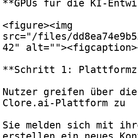
**GPUs für die KI-Entwi
<figure><img 
src="/files/dd8ea74e9b5
42" alt=""><figcaption>
**Schritt 1: Plattformz
Nutzer greifen über die
Clore.ai-Plattform zu

Sie melden sich mit ihr
erstellen ein neues Kon