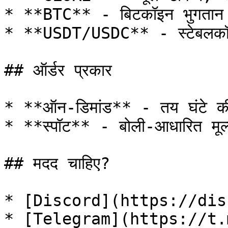
* **BTC** - बिटकॉइन भुगतान

* **USDT/USDC** - स्टेबलकॉइ
## ऑर्डर प्रकार

* **ऑन-डिमांड** - तय घंटे की 
* **स्पॉट** - बोली-आधारित मूल
## मदद चाहिए?

* [Discord](https://dis
* [Telegram](https://t.