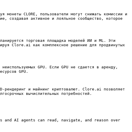
уя монеты CLORE, пользователи могут снижать комиссии и 
ие, создавая активное и лояльное сообщество, которое 
ланируется торговая площадка моделей ИИ и ML. Эти 
ируя Clore.ai как комплексное решение для продвинутых 
 неиспользуемых GPU. Если GPU не сдается в аренду, 
есурсов GPU.

D-рендеринг и майнинг криптовалют. Clore.ai позволяет 
лгосрочных вычислительных потребностей.

s and AI agents can read, navigate, and reason over 