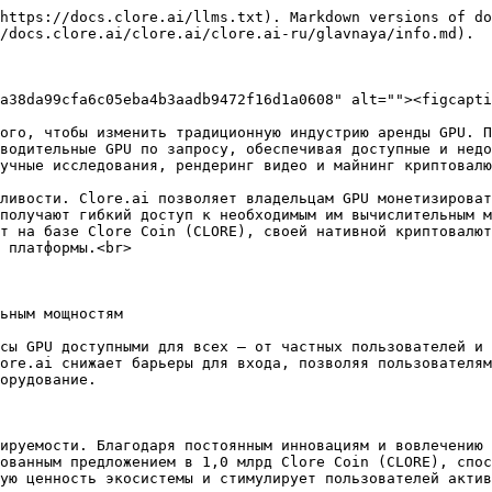
https://docs.clore.ai/llms.txt). Markdown versions of do
/docs.clore.ai/clore.ai/clore.ai-ru/glavnaya/info.md).

a38da99cfa6c05eba4b3aadb9472f16d1a0608" alt=""><figcapti
ого, чтобы изменить традиционную индустрию аренды GPU. П
водительные GPU по запросу, обеспечивая доступные и недо
учные исследования, рендеринг видео и майнинг криптовалю
ливости. Clore.ai позволяет владельцам GPU монетизироват
получают гибкий доступ к необходимым им вычислительным м
т на базе Clore Coin (CLORE), своей нативной криптовалют
 платформы.<br>

ьным мощностям

сы GPU доступными для всех — от частных пользователей и 
ore.ai снижает барьеры для входа, позволяя пользователям
орудование.

ируемости. Благодаря постоянным инновациям и вовлечению 
ованным предложением в 1,0 млрд Clore Coin (CLORE), спос
ую ценность экосистемы и стимулирует пользователей актив