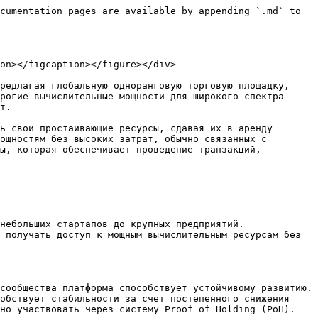
cumentation pages are available by appending `.md` to 
on></figcaption></figure></div>

редлагая глобальную одноранговую торговую площадку, 
рогие вычислительные мощности для широкого спектра 
т.

ь свои простаивающие ресурсы, сдавая их в аренду 
ощностям без высоких затрат, обычно связанных с 
ы, которая обеспечивает проведение транзакций, 
небольших стартапов до крупных предприятий. 
 получать доступ к мощным вычислительным ресурсам без 
сообщества платформа способствует устойчивому развитию. 
обствует стабильности за счет постепенного снижения 
но участвовать через систему Proof of Holding (PoH).
