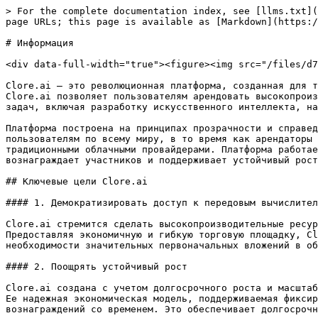
> For the complete documentation index, see [llms.txt](
page URLs; this page is available as [Markdown](https:/
# Информация

<div data-full-width="true"><figure><img src="/files/d7
Clore.ai — это революционная платформа, созданная для т
Clore.ai позволяет пользователям арендовать высокопроиз
задач, включая разработку искусственного интеллекта, на
Платформа построена на принципах прозрачности и справед
пользователям по всему миру, в то время как арендаторы 
традиционными облачными провайдерами. Платформа работае
вознаграждает участников и поддерживает устойчивый рост
## Ключевые цели Clore.ai

#### 1. Демократизировать доступ к передовым вычислител
Clore.ai стремится сделать высокопроизводительные ресур
Предоставляя экономичную и гибкую торговую площадку, Cl
необходимости значительных первоначальных вложений в об
#### 2. Поощрять устойчивый рост

Clore.ai создана с учетом долгосрочного роста и масштаб
Ее надежная экономическая модель, поддерживаемая фиксир
вознаграждений со временем. Это обеспечивает долгосрочн