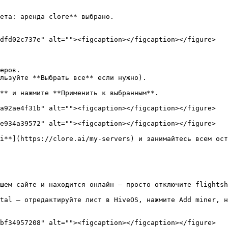
ета: аренда clore** выбрано.

dfd02c737e" alt=""><figcaption></figcaption></figure>

еров.

льзуйте **Выбрать все** если нужно).

** и нажмите **Применить к выбранным**.

a92ae4f31b" alt=""><figcaption></figcaption></figure>

e934a39572" alt=""><figcaption></figcaption></figure>

i**](https://clore.ai/my-servers) и занимайтесь всем ост
шем сайте и находится онлайн — просто отключите flightsh
tal — отредактируйте лист в HiveOS, нажмите Add miner, н
bf34957208" alt=""><figcaption></figcaption></figure>
