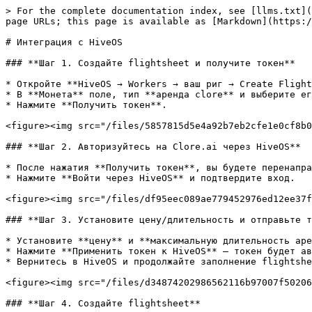
> For the complete documentation index, see [llms.txt](
page URLs; this page is available as [Markdown](https:/
# Интеграция с HiveOS

### **Шаг 1. Создайте flightsheet и получите токен**

* Откройте **HiveOS → Workers → ваш риг → Create Flight
* В **Монета** поле, тип **аренда clore** и выберите ег
* Нажмите **Получить токен**.

<figure><img src="/files/5857815d5e4a92b7eb2cfe1e0cf8b0
### **Шаг 2. Авторизуйтесь на Clore.ai через HiveOS**

* После нажатия **Получить токен**, вы будете перенапра
* Нажмите **Войти через HiveOS** и подтвердите вход.

<figure><img src="/files/df95eec089ae779452976ed12ee37f
### **Шаг 3. Установите цену/длительность и отправьте т
* Установите **цену** и **максимальную длительность аре
* Нажмите **Применить токен к HiveOS** — токен будет ав
* Вернитесь в HiveOS и продолжайте заполнение flightshe
<figure><img src="/files/d34874202986562116b97007f50206
### **Шаг 4. Создайте flightsheet**
