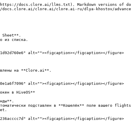
https://docs.clore.ai/llms.txt). Markdown versions of do
/docs.clore.ai/clore.ai/clore.ai-ru/dlya-khostov/advance
 Sheet**.

о из списка.

1d92d760e6" alt=""><figcaption></figcaption></figure>

влены на **Clore.ai**.

0e1a6f7096" alt=""><figcaption></figcaption></figure>

окен в HiveOS**

нды**.

томатически подставлен в **Кошелёк** поле вашего flights
et.

236acccc7d" alt=""><figcaption></figcaption></figure>
