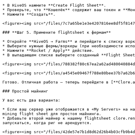
* В HiveOS нажмите **Create Flight Sheet**.

* Проверьте, что **Кошелёк** содержит ваш токен и **Мон
* Нажмите **Создать**.

<figure><img src="/files/7c7a65be1e3e4207816ee8df5f8147
### **Шаг 5. Примените flightsheet к фермам**

* Откройте **HiveOS → Farms** и перейдите к списку ворк
* Выберите нужные фермы/воркеры (при необходимости испо
* Нажмите **Rocket / Apply** действие.

* В выпадающем списке выберите созданный **Flight Sheet
<figure><img src="/files/788382f80c67ea2a62ad480040884d
<figure><img src="/files/a4545e09467f788e80bee37b7a62b6
Готово. Отличная работа — теперь перейдите в [**Clore.a
### Простой майнинг

У вас есть два варианта:

* Если ваш сервер уже отображается в «My Servers» на на
mining flight sheet для простоя майнинга.

* Добавьте второй майнер к нашему flightsheet clore.ren
запускаться, когда риг не арендуется.

<figure><img src="/files/42de57e7b1d8d62d26b4b03cfb9b4d