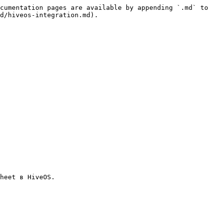
cumentation pages are available by appending `.md` to 
d/hiveos-integration.md).

heet в HiveOS.
