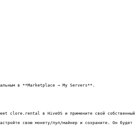
альным в **Marketplace → My Servers**.

eet clore.rental в HiveOS и примените свой собственный 
астройте свою монету/пул/майнер и сохраните. Он будет 