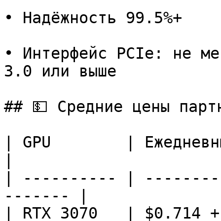
• Надёжность 99.5%+

• Интерфейс PCIe: не ме
3.0 или выше

## 💵 Средние цены парт
| GPU        | Ежедневный доход            
|

| ---------- | --------
------- |

| RTX 3070   | $0.714 +