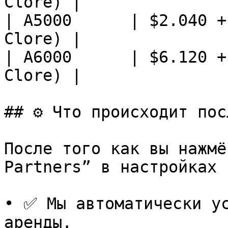
Clore) |

| A5000      | $2.040 +
Clore) |

| A6000      | $6.120 +
Clore) |

## ⚙️ Что происходит пос
После того как вы нажмё
Partners” в настройках 
• ✅ Мы автоматически ус
аренды.
