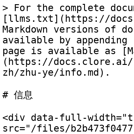
> For the complete docu
[llms.txt](https://docs
Markdown versions of do
available by appending 
page is available as [M
(https://docs.clore.ai/
zh/zhu-ye/info.md).

# 信息

<div data-full-width="t
src="/files/b2b473f0477