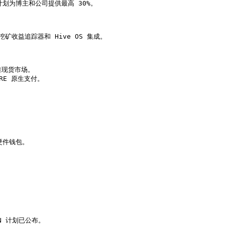
计划为博主和公司提供最高 30%。

矿收益追踪器和 Hive OS 集成。

准现货市场。

RE 原生支付。

 硬件钱包。

PN 计划已公布。
