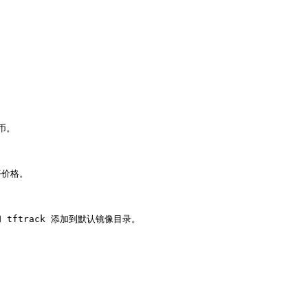
币。

价格。

 和 tftrack 添加到默认镜像目录。
