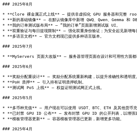
### 2025年8月

* **Clore 裸金属正式上线** — 提供非虚拟化 GPU 服务器和完整 roo
* **新的基础镜像** — 在默认镜像库中新增 QWQ、Qwen、Gemma 和 DB
* **我的订单测试版布局** — “我的订单”页面新增测试版 UI。

* **双重验证与每日提现限制** — 强化双重身份验证；为安全起见新增每
* **多语言文档** — 官方文档现已提供多种语言版本。

### 2025年7月

* **MyServers 页面大改版** — 服务器管理页面在设计和可用性方面
### 2025年6月

* **奖励分配重设计** — 奖励分配系统重新构建，以提升准确性和透明度。
* **PoH 质押** — 引入持有证明质押机制。

* **测试网 PoS 上线** — 权益证明测试网正式上线。

### 2025年5月

* **多币种充值** — 用户现在可以使用 USDT、BTC、ETH 及其他货币充
* **已封禁 GPU ID 公布** — 发布封禁 GPU ID 的公开列表，以增强
* **模板管理器更新** — 容器模板管理器已更新，新增更多功能。

### 2025年4月
