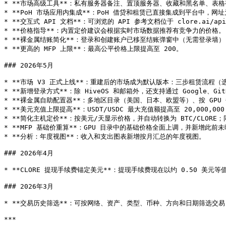
* **市场高级工具**：私有服务器备注、置顶服务器、收藏和黑名单、表格视
* **PoH 市场应用内集成**：PoH 借贷和租赁已直接集成到平台中，网址为 clo
* **交互式 API 文档**：可浏览的 API 参考文档位于 clore.ai/api-
* **价格指导**：内置定价建议会根据实时市场数据推荐有竞争力的价格。

* **裸金属结账简化**：登录和创建账户已移至结账弹窗中（无需登录墙）
* **更高的 MFP 上限**：最高公平价格上限提高至 200。

### 2026年5月

* **市场 V3 正式上线**：重建后的市场成为默认版本：三步租赁流程
* **新增登录方式**：除 HiveOS 和邮箱外，还支持通过 Google、GitHub
* **裸金属自助配置器**：多地区目录（美国、日本、欧盟等）、按 GP
* **美元充值上限提高**：USDT/USDC 最大充值额提高至 20,000,000
* **简化主机定价**：按美元/天显示价格，并自动转换为 BTC/CLORE
* **MFP 基础价重算**：GPU 目录中的基础价格全面上调，并新增此前未映
* **分析：年度视图**：收入和支出图表新增按月汇总的年度视图。

### 2026年4月

* **CLORE 提现手续费锚定美元**：提现手续费现在以约 0.50 美元等
### 2026年3月

* **交易历史筛选**：可按网络、资产、类型、币种、方向和日期筛选交易
***
