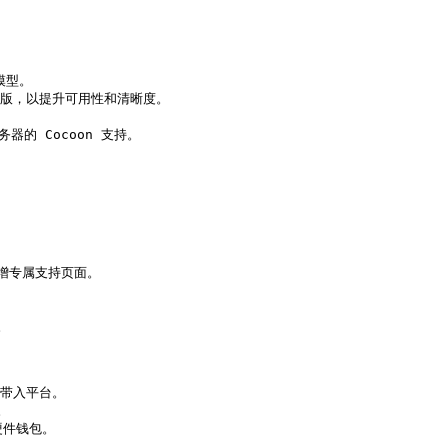
模型。

改版，以提升可用性和清晰度。

务器的 Cocoon 支持。



增专属支持页面。



给带入平台。



硬件钱包。
