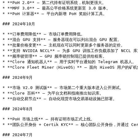
* **PoH 2.0** — 第二代持有证明系统，机制更强大。

* **MPF 3.0** — 最高公平价格系统更新至 3.0 版本。

* **PoH 计算器** — 平台内新增 PoH 奖励计算工具。

### 2024年10月

* **订单费用降低** — 市场订单费用降低。

* **混合 GPU 支持** — 服务器现在可以列出混合 GPU 配置。

* **批量价格变更** — 主机现在可以同时更新多个服务器的定价。

* **支持 NVIDIA NCCL** — 为多 GPU 训练工作负载添加了 NCCL 库
* **频率锁管理** — GPU 频率锁控制现已提供给租客。

* **Clore 通知机器人** — 用于实时平台通知的 Telegram 机器人。

* **Clore Fleet Miner（HiveOS）** — 面向 HiveOS 用户的
### 2024年9月

* **市场 V2.0 测试版** — 市场第二个重大版本进入公开测试。

* **Clore 百科** — 为平台文档和指南推出知识库。

* **自动交易节点** — 自动化现货市场交易基础设施已部署。

### 2024年8月

* **PoH 市场上线** — 持有证明市场正式上线。

* **团队公开身份 + Certik KYC** — 核心团队公开身份，并通过 Cer
### 2024年7月
