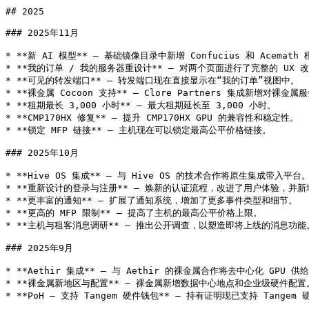
## 2025

### 2025年11月

* **新 AI 模型** — 基础镜像目录中新增 Confucius 和 Acemath 
* **我的订单 / 我的服务器重设计** — 对两个页面进行了完整的 UX 
* **可见的转发端口** — 转发端口现在直接显示在“我的订单”视图中。

* **裸金属 Cocoon 支持** — Clore Partners 集成新增对裸金属服
* **租期最长 3,000 小时** — 最大租期延长至 3,000 小时。

* **CMP170HX 修复** — 提升 CMP170HX GPU 的兼容性和稳定性。

* **锁定 MFP 链接** — 主机现在可以锁定最高公平价格链接。

### 2025年10月

* **Hive OS 集成** — 与 Hive OS 的技术合作将原生集成带入平台。
* **重新设计的登录与注册** — 焕新的认证流程，改进了用户体验，并新
* **更丰富的通知** — 扩展了通知系统，增加了更多事件类型和细节。

* **更高的 MFP 限制** — 提高了主机的最高公平价格上限。

* **主机与租客消息调研** — 推出公开调查，以塑造即将上线的消息功能。
### 2025年9月

* **Aethir 集成** — 与 Aethir 的裸金属合作将去中心化 GPU 供
* **裸金属新地区与配置** — 裸金属新增数据中心地点和企业级硬件配置。
* **PoH — 支持 Tangem 硬件钱包** — 持有证明现已支持 Tangem 