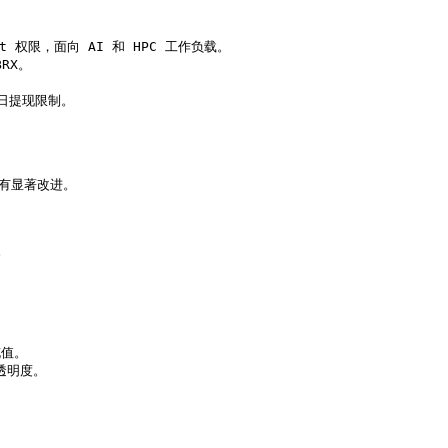
t 权限，面向 AI 和 HPC 工作负载。

RX。

日提现限制。

都有显著改进。



值。

透明度。
