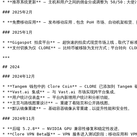
* **推荐系统更新** — 主机和用户之间的佣金分成调整为 50/50；大使
### 2025年2月

* **免费移动应用** — 发布移动应用，包含 PoH 市场、自动机架租赁、挖
### 2025年1月

* **Gigaspot 拍卖平台** — 超快速的拍卖式现货市场上线，取代了标
* **支付切换为仅 CLORE** — 比特币被移除为支付方式；平台转向 CLO
***

## 2024

### 2024年12月

* **Tangem 钱包中的 Clore Coin** — CLORE 已添加到 Tangem
* **Vast.ai 集成** — 与 Vast.ai 市场实现跨平台集成。

* **用户统计仪表盘** — 平台内新增用户统计和分析功能。

* **主页与路线图重设计** — 重建了着陆页和公开路线图。

* **默认镜像重建** — 基础容器镜像从零重建，以提升性能和安全性。

### 2024年11月

* **后端 5.2.8** — NVIDIA GPU 兼容性修复和稳定性改进。

* **Clore VPN Beta版** — VPN 服务进入测试阶段；移动应用和 V