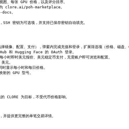
图、每张 GPU 价格，以及评分排序。

re.ai/poh-marketplace。

docs。

，SSH 密钥为可选项，并支持已保存密钥自动填充。

（选择镜像、配置、支付），弹窗内完成充值和登录，扩展筛选项（价格、磁盘、CP
 和 Hugging Face 的 OAuth 登录。

U 每小时即时美元报价、美元稳定币支付，无需账户即可浏览和配置。

 美元。

；同时显示每小时和每日价格。

射的 GPU 型号。

值的 CLORE 为目标，不受代币价格影响。

，并提供更完整的单笔交易详情。
