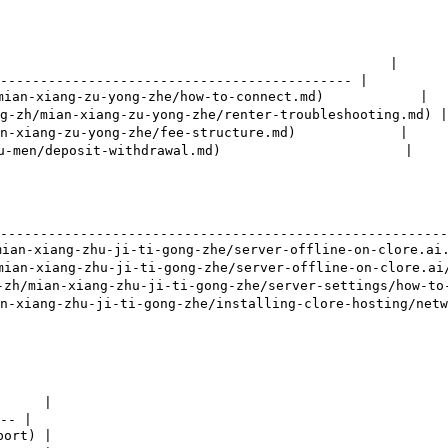
                                               |

-------------------------------------------- |

-xiang-zu-yong-zhe/how-to-connect.md)            |

mian-xiang-zu-yong-zhe/renter-troubleshooting.md) |

xiang-zu-yong-zhe/fee-structure.md)             |

en/deposit-withdrawal.md)                       |

                                                       
--------------------------------------------------------
xiang-zhu-ji-ti-gong-zhe/server-offline-on-clore.ai.m
an-xiang-zhu-ji-ti-gong-zhe/server-offline-on-clore.ai/
ian-xiang-zhu-ji-ti-gong-zhe/server-settings/how-to-pr
iang-zhu-ji-ti-gong-zhe/installing-clore-hosting/netwo
     |

-- |

ort) |
