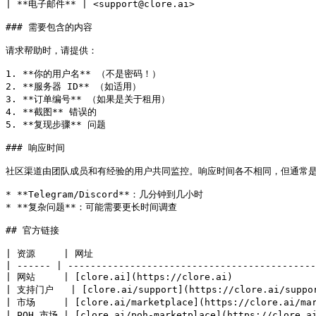
| **电子邮件** | <support@clore.ai>                      
### 需要包含的内容

请求帮助时，请提供：

1. **你的用户名** （不是密码！）

2. **服务器 ID** （如适用）

3. **订单编号** （如果是关于租用）

4. **截图** 错误的

5. **复现步骤** 问题

### 响应时间

社区渠道由团队成员和有经验的用户共同监控。响应时间各不相同，但通常是
* **Telegram/Discord**：几分钟到几小时

* **复杂问题**：可能需要更长时间调查

## 官方链接

| 资源     | 网址                                        
| ------ | --------------------------------------------
| 网站     | [clore.ai](https://clore.ai)               
| 支持门户   | [clore.ai/support](https://clore.ai/suppor
| 市场     | [clore.ai/marketplace](https://clore.ai/mar
| POH 市场 | [clore.ai/poh-marketplace](https://clore.ai