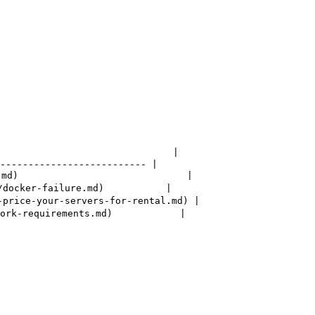
                              |

-------------------------- |

d)                              |

docker-failure.md)           |

ice-your-servers-for-rental.md) |

rk-requirements.md)            |
