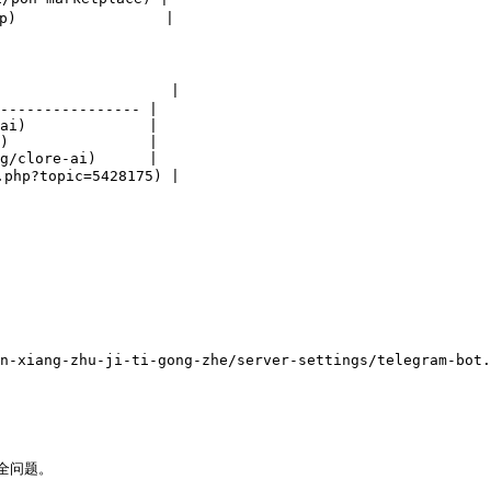
)                 |

                   |

---------------- |

ai)              |

)                |

g/clore-ai)      |

php?topic=5428175) |

iang-zhu-ji-ti-gong-zhe/server-settings/telegram-bot.m
全问题。
