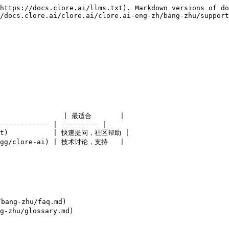
https://docs.clore.ai/llms.txt). Markdown versions of do
/docs.clore.ai/clore.ai/clore.ai-eng-zh/bang-zhu/support
                | 最适合       |

------------ | --------- |

chat)           | 快速提问，社区帮助 |

rd.gg/clore-ai) | 技术讨论，支持   |

ang-zhu/faq.md)

-zhu/glossary.md)
