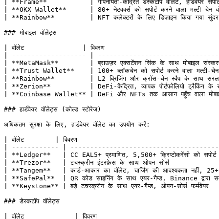
| **Frame**           | गोपनीयता-केंद्रित डेस्कटॉप वॉलेट, हार्डव
| **OKX Wallet**      | 80+ नेटवर्क्स को सपोर्ट करने वाला मल्ट
| **Rainbow**         | NFT कलेक्टरों के लिए डिज़ाइन किया गया
### मोबाइल वॉलेट्स

| वॉलेट               | विवरण                            
| ------------------- | -------------------------------
| **MetaMask**        | ब्राउज़र एक्सटेंशन सिंक के साथ मोबाइल
| **Trust Wallet**    | 100+ ब्लॉकचेन को सपोर्ट करने वाला मल्
| **Rainbow**         | L2 ब्रिजिंग और क्रॉस-चेन स्वैप के साथ
| **Zerion**          | DeFi-केंद्रित, व्यापक पोर्टफोलियो ट्रै
| **Coinbase Wallet** | DeFi और NFTs तक आसान पहुँच वाला मो
### हार्डवेयर वॉलेट्स (कोल्ड स्टोरेज)

अधिकतम सुरक्षा के लिए, हार्डवेयर वॉलेट का उपयोग करें:

| वॉलेट        | विवरण                                   
| ------------ | --------------------------------------
| **Ledger**   | CC EAL5+ प्रमाणित, 5,500+ क्रिप्टोकरेंसी को स
| **Trezor**   | टचस्क्रीन इंटरफ़ेस के साथ ओपन-सोर्स       
| **Tangem**   | कार्ड-आकार का वॉलेट, चार्जिंग की आवश्यकता नहीं,
| **SafePal**  | QR कोड साइनिंग के साथ एयर-गैप्ड, Binance द्वा
| **Keystone** | बड़े टचस्क्रीन के साथ एयर-गैप्ड, ओपन-सोर्स फर्
### डेस्कटॉप वॉलेट्स

| वॉलेट             | विवरण                              