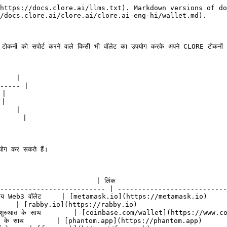
https://docs.clore.ai/llms.txt). Markdown versions of do
/docs.clore.ai/clore.ai/clore.ai-eng-hi/wallet.md).

ं को सपोर्ट करने वाले किसी भी वॉलेट का उपयोग करके अपने CLORE टोकनों को 
    |

----- |

|

|

    |

     |

ग कर सकते हैं।

                         | लिंक                           
-------------------------- | ---------------------------
कप्रिय Web3 वॉलेट     | [metamask.io](https://metamask.io)    
व्यू के साथ     | [rabby.io](https://rabby.io)                     
न शुरुआत के साथ        | [coinbase.com/wallet](https://www.c
फीचर्स के साथ        | [phantom.app](https://phantom.app)     