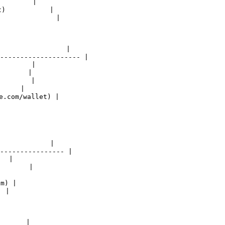
         |

et)           |

               |

                 |

-------------------- |

        |

        |

        |

      |

e.com/wallet) |

             |

---------------- |

  |

       |

m) |

 |

      |
