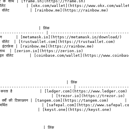
ेयर सपोर्ट के साथ | [frame.sh](https://frame.sh)                  
ी-चेन वॉलेट         | [okx.com/wallet](https://www.okx.com/wall
 सुंदर वॉलेट         | [rainbow.me](https://rainbow.me)        
                  | लिंक                                  
------------------- | ----------------------------------
 संस्करण      | [metamask.io](https://metamask.io/download/)   
टी-चेन वॉलेट  | [trustwallet.com](https://trustwallet.com)     
 सरल इंटरफ़ेस | [rainbow.me](https://rainbow.me)               
किंग के साथ  | [zerion.io](https://zerion.io)                   
बाइल वॉलेट       | [coinbase.com/wallet](https://www.coinbas
                              | लिंक                      
------------------------------- | ----------------------
पोर्ट करता है            | [ledger.com](https://www.ledger.com) 
                            | [trezor.io](https://trezor.io)  
 25+ वर्षों की टिकाऊपन | [tangem.com](https://tangem.com)       |

रा समर्थित               | [safepal.com](https://www.safepal.co
मवेयर                   | [keyst.one](https://keyst.one)        
                    | लिंक                                 