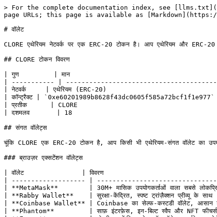
> For the complete documentation index, see [llms.txt](
page URLs; this page is available as [Markdown](https:/
# वॉलेट

CLORE एथेरियम नेटवर्क पर एक ERC-20 टोकन है। आप एथेरियम और ERC-20 टोकनो
## CLORE टोकन विवरण

| गुण         | मान                                      
| ----------- | ---------------------------------------
| नेटवर्क     | एथेरियम (ERC-20)                             
| कॉन्ट्रैक्ट | `0xe60201989b8628f43dc0605f585a72bcf1f1e977` 
| प्रतीक      | CLORE                                    
| दशमलव       | 18                                      
## संगत वॉलेट्स

चूंकि CLORE एक ERC-20 टोकन है, आप किसी भी एथेरियम-संगत वॉलेट का उपयो
### ब्राउज़र एक्सटेंशन वॉलेट्स

| वॉलेट               | विवरण                            
| ------------------- | -------------------------------
| **MetaMask**        | 30M+ मासिक उपयोगकर्ताओं वाला सबसे लो
| **Rabby Wallet**    | सुरक्षा-केंद्रित, स्पष्ट ट्रांज़ैक्शन प्री
| **Coinbase Wallet** | Coinbase का सेल्फ-कस्टडी वॉलेट, आसा
| **Phantom**         | साफ़ इंटरफ़ेस, इन-बिल्ट स्वैप और NFT 