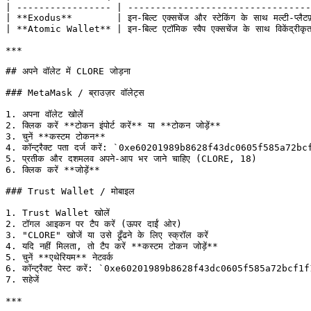
| ----------------- | ---------------------------------
| **Exodus**        | इन-बिल्ट एक्सचेंज और स्टेकिंग के साथ मल्टी-
| **Atomic Wallet** | इन-बिल्ट एटॉमिक स्वैप एक्सचेंज के साथ विके
***

## अपने वॉलेट में CLORE जोड़ना

### MetaMask / ब्राउज़र वॉलेट्स

1. अपना वॉलेट खोलें

2. क्लिक करें **टोकन इंपोर्ट करें** या **टोकन जोड़ें**

3. चुनें **कस्टम टोकन**

4. कॉन्ट्रैक्ट पता दर्ज करें: `0xe60201989b8628f43dc0605f585a72bc
5. प्रतीक और दशमलव अपने-आप भर जाने चाहिए (CLORE, 18)

6. क्लिक करें **जोड़ें**

### Trust Wallet / मोबाइल

1. Trust Wallet खोलें

2. टॉगल आइकन पर टैप करें (ऊपर दाईं ओर)

3. "CLORE" खोजें या उसे ढूँढने के लिए स्क्रॉल करें

4. यदि नहीं मिलता, तो टैप करें **कस्टम टोकन जोड़ें**

5. चुनें **एथेरियम** नेटवर्क

6. कॉन्ट्रैक्ट पेस्ट करें: `0xe60201989b8628f43dc0605f585a72bcf1f
7. सहेजें

***
