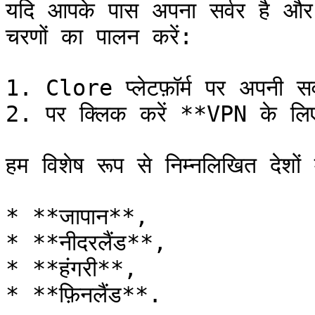
यदि आपके पास अपना सर्वर है और 
चरणों का पालन करें:

1. Clore प्लेटफ़ॉर्म पर अपनी सर्व
2. पर क्लिक करें **VPN के लि
हम विशेष रूप से निम्नलिखित देशों म
* **जापान**,

* **नीदरलैंड**,

* **हंगरी**,

* **फ़िनलैंड**.
