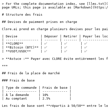
> For the complete documentation index, see [llms.txt](https://docs.clore.ai/llms.txt). Markdown versions of documentation pages are available by appending `.md` to page URLs; this page is available as [Markdown](https://docs.clore.ai/clore.ai/clore.ai-eng-fr/pour-les-locataires/fee-structure.md).

# Structure des frais

## Devises de paiement prises en charge

Clore.ai prend en charge plusieurs devises pour les paiements sur la place de marché :

| Devise            | Déposer | Retirer | Payer les locations | Frais supplémentaires pour l'hébergeur |
| ----------------- | ------- | ------- | ------------------- | -------------------------------------- |
| **CLORE**         | ✅       | ✅       | ✅                   | 0%                                     |
| **Bitcoin (BTC)** | ✅       | ✅       | ✅                   | 15%                                    |
| **USDT/USDC**     | ✅       | ✅       | ✅                   | 15%                                    |

> **Astuce :** Payer avec CLORE évite entièrement les frais de devise supplémentaires.

***

## Frais de la place de marché

### Frais de base

| Type de commande | Frais de base |
| ---------------- | ------------- |
| À la demande     | 10%           |
| Au comptant      | 2.5%          |

Les frais de base sont **répartis à 50/50** entre le locataire et l'hébergeur.

### Frais supplémentaires (devises hors CLORE)

Lors du paiement avec des devises non CLORE (BTC, USDT ou USDC), un **frais supplémentaire pour l'hébergeur** s'applique :

| Devise    | Frais supplémentaires pour le locataire | Frais supplémentaires pour l'hébergeur |
| --------- | --------------------------------------- | -------------------------------------- |
| CLORE     | 0%                                      | 0%                                     |
| Bitcoin   | 0%                                      | 15%                                    |
| USDT/USDC | 0%                                      | 15%                                    |

* **Les frais supplémentaires du locataire** ne peuvent être réduits par aucun mécanisme
* **Les frais supplémentaires de l'hébergeur** peuvent être réduits à 0 % grâce aux [verrouillage MFP](#mfp-extra-fee-reduction) paliers

> **Important :** Des frais supplémentaires pour l'hébergeur s'appliquent lors d'une location avec toute devise autre que CLORE (BTC, USDT ou USDC). Les hébergeurs sont encouragés à verrouiller du MFP pour compenser ces frais.

***

## Mécanismes de réduction des frais

Clore.ai propose deux façons de réduire les frais :

### 1. Réduction des frais PoH (Proof of Holding)

Conservez des jetons CLORE en Proof of Holding pour réduire **les frais de base** pour les locataires et les hébergeurs.

**Formule :**

```
fee_reduction = round(min(poh_amount / 2,000,000, 1) × 50)%
```

La réduction évolue **linéairement** de 0 % jusqu’à un maximum de **50%** à 2 000 000 CLORE :

| CLORE en PoH | Réduction des frais |
| ------------ | ------------------- |
| 0            | 0%                  |
| 200,000      | 5%                  |
| 500,000      | 13%                 |
| 1,000,000    | 25%                 |
| 1,500,000    | 38%                 |
| 2,000,000+   | 50 % (maximum)      |

**Points clés :**

* S'applique à **la fois au locataire et à l'hébergeur** les frais de base
* Fonctionne pour **toutes les dev