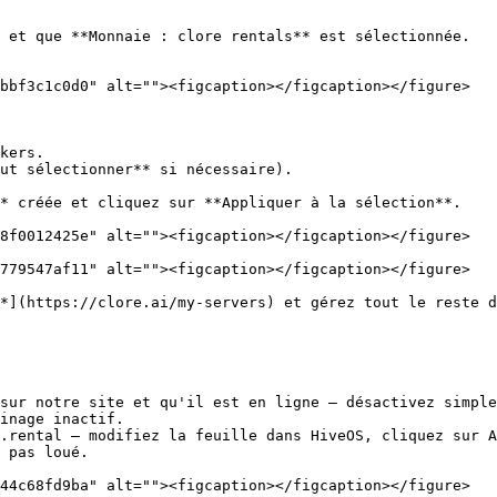
 et que **Monnaie : clore rentals** est sélectionnée.

bbf3c1c0d0" alt=""><figcaption></figcaption></figure>

kers.

ut sélectionner** si nécessaire).

* créée et cliquez sur **Appliquer à la sélection**.

8f0012425e" alt=""><figcaption></figcaption></figure>

779547af11" alt=""><figcaption></figcaption></figure>

*](https://clore.ai/my-servers) et gérez tout le reste d
sur notre site et qu'il est en ligne — désactivez simple
inage inactif.

.rental — modifiez la feuille dans HiveOS, cliquez sur A
 pas loué.

44c68fd9ba" alt=""><figcaption></figcaption></figure>
