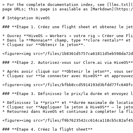
> For the complete documentation index, see [llms.txt](
page URLs; this page is available as [Markdown](https:/
# Intégration HiveOS

### **Étape 1. Créez une flight sheet et obtenez le jet
* Ouvrez **HiveOS → Workers → votre rig → Créer une Fli
* Dans la **Monnaie** champ, type **clore rentals** et 
* Cliquez sur **Obtenir le jeton**.

<figure><img src="/files/1b8361d5757ca61811d5eb598da72d
### **Étape 2. Autorisez-vous sur Clore.ai via HiveOS**

* Après avoir cliqué sur **Obtenir le jeton**, vous ser
* Cliquez sur **Se connecter avec HiveOS** et approuvez
<figure><img src="/files/bfbb8ccd5914193d3bfdd77fc640fc
### **Étape 3. Définissez le prix/la durée et envoyez l
* Définissez la **prix** et **durée maximale de locatio
* Cliquez sur **Appliquer le jeton à HiveOS** — le jeto
* Retournez dans HiveOS et continuez à compléter la fli
<figure><img src="/files/f9b7623542cc614ca118cb5c82af45
### **Étape 4. Créez la flight sheet**
