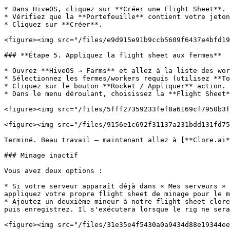
* Dans HiveOS, cliquez sur **Créer une Flight Sheet**.

* Vérifiez que la **Portefeuille** contient votre jeton
* Cliquez sur **Créer**.

<figure><img src="/files/e9d915e91b9ccb5609f6437e4bfd19
### **Étape 5. Appliquez la flight sheet aux fermes**

* Ouvrez **HiveOS → Farms** et allez à la liste des wor
* Sélectionnez les fermes/workers requis (utilisez **To
* Cliquez sur le bouton **Rocket / Appliquer** action.

* Dans le menu déroulant, choisissez la **Flight Sheet*
<figure><img src="/files/5fff27359233fef8a6169cf7950b3f
<figure><img src="/files/9156e1c692f31137a231bdd131fd75
Terminé. Beau travail — maintenant allez à [**Clore.ai*
### Minage inactif

Vous avez deux options :

* Si votre serveur apparaît déjà dans « Mes serveurs » 
appliquez votre propre flight sheet de minage pour le m
* Ajoutez un deuxième mineur à notre flight sheet clore
puis enregistrez. Il s'exécutera lorsque le rig ne sera
<figure><img src="/files/31e35e4f5430a0a9434d88e19344ee