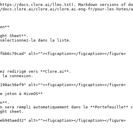
https://docs.clore.ai/llms.txt). Markdown versions of do
/docs.clore.ai/clore.ai/clore.ai-eng-fr/pour-les-hotes/a
on**

ght Sheet**.

sélectionnez-la dans la liste.

fbb6c79cad" alt=""><figcaption></figcaption></figure>

ez redirigé vers **Clore.ai**.

 la connexion.

198ac56ef9" alt=""><figcaption></figcaption></figure>

e jeton à HiveOS**

n**.

n sera rempli automatiquement dans le **Portefeuille** c
ght sheet.

eb945aed32" alt=""><figcaption></figcaption></figure>
