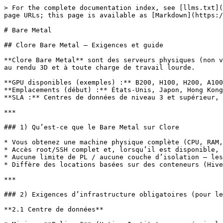
> For the complete documentation index, see [llms.txt](https://docs.clore.ai/llms.txt). Markdown versions of documentation pages are available by appending `.md` to page URLs; this page is available as [Markdown](https://docs.clore.ai/clore.ai/clore.ai-eng-fr/pour-les-hotes/advanced/bare-metal.md).

# Bare Metal

## Clore Bare Metal — Exigences et guide

**Clore Bare Metal** sont des serveurs physiques (non virtualisés) avec un accès root complet, sans partage et sans limites de puissance. Convient à l’IA/ML, au HPC, au rendu 3D et à toute charge de travail lourde.

**GPU disponibles (exemples) :** B200, H100, H200, A100, L40S, RTX 5090, RTX 4090, etc.\
**Emplacements (début) :** États-Unis, Japon, Hong Kong et autres\
**SLA :** Centres de données de niveau 3 et supérieur, disponibilité cible **99.99%**.

***

### 1) Qu’est-ce que le Bare Metal sur Clore

* Vous obtenez une machine physique complète (CPU, RAM, disques, réseau, GPU).
* Accès root/SSH complet et, lorsqu’il est disponible, IPMI/KVM pour la réinstallation du système d’exploitation.
* Aucune limite de PL / aucune couche d’isolation — les performances correspondent au matériel.
* Diffère des locations basées sur des conteneurs (HiveOS/Docker) en ce que les ressources ne sont pas partagées.

***

### 2) Exigences d’infrastructure obligatoires (pour les fournisseurs)

**2.1 Centre de données**

* Minimum **Palier 3** (Uptime Institute ou un équivalent local reconnu).
* Documents : lettre/certificat du DC, description de la redondance (alimentation N+1/2N, refroidissement, réseau).
* **SLA 99,99 %** avec un NOC 24/7.
* Conformité aux normes de sécurité incendie ; disponibilité de procédures d’urgence (RPO/RTO).
* **Uniquement les personnes morales.** Les « salles serveurs » à domicile/au bureau ne sont pas acceptées.

**2.2 Base matérielle (minimum)**

* **CPU :** à partir de 64 threads.
* **RAM :** à partir de 128 Go (256 Go+ recommandés pour multi-GPU/HPC).
* **Stockage :** SSD NVMe ≥ 1 To, débit ≥ 1 Go/s (RAID1/10 recommandé pour le système et les données).
* **Réseau :** ≥ 1 Gbit/s symétrique (10 Gbit/s préféré, redondance L2/L3, IPv4 statique ; IPv6 est un plus).
* **GPU (niveau) :** L40S / H200 et au-dessus ou équivalents résistants aux charges lourdes :\
  B200, H100, H200, A100, L40S, RTX 4090/5090 (**cartes serveur de série A et cartes pour centre de données privilégiées**).

**2.3 Interconnexions haute performance (préférées)**

* **InfiniBand** (EDR/HDR/NDR) pour l’entraînement distribué/HPC.
* **NVLink/NVSwitch** — souhaitable pour le multi-GPU au sein d’un nœud.

#### 2.4 Fiabilité et remplacement

* En cas de panne matérielle — **à l’identique** remplacement (configuration identique ou strictement équivalente) sans dégradation du SLA.
* Stock obligatoire de pièces de rechange / pièces de secours « à chaud ».

#### 2.5 Sécurité et hygiène des données

* Stérilisation des disques entre les locations : **blkdiscard/secure erase/zero en 1 passe/TRIM** (journalisation).
* Isolation IPMI, **gestion** fermée, périmètre, profil ACL/DDoS.
* Images du système d’exploitation — vérifiées, avec microcodes/correctifs à jour, prise en charge des **pilotes NVIDIA** .

***

### 3) Conditions commerciales minimales

* **Durée minimale de location :** à partir de **2 semaines**.
* **Tarification :** tarifs compétitifs selon la géolocalisat