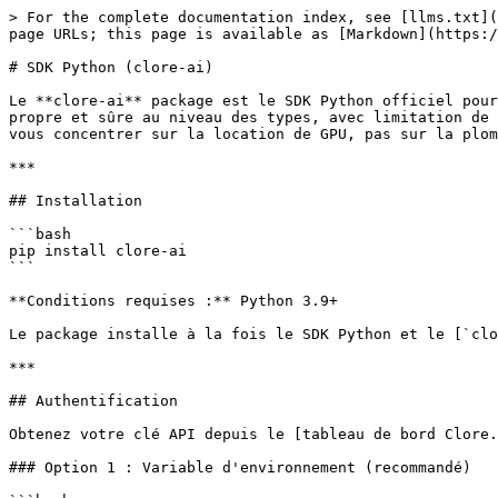
> For the complete documentation index, see [llms.txt](https://docs.clore.ai/llms.txt). Markdown versions of documentation pages are available by appending `.md` to page URLs; this page is available as [Markdown](https://docs.clore.ai/clore.ai/clore.ai-eng-fr/developpeurs/python-sdk.md).

# SDK Python (clore-ai)

Le **clore-ai** package est le SDK Python officiel pour la [Clore.ai](https://clore.ai) place de marché de GPU. Il encapsule toute l'API REST dans une interface propre et sûre au niveau des types, avec limitation de débit intégrée, nouvelles tentatives automatiques et gestion structurée des erreurs — afin que vous puissiez vous concentrer sur la location de GPU, pas sur la plomberie HTTP.

***

## Installation

```bash
pip install clore-ai
```

**Conditions requises :** Python 3.9+

Le package installe à la fois le SDK Python et le [`clore` CLI](/clore.ai/clore.ai-eng-fr/developpeurs/cli-guide.md).

***

## Authentification

Obtenez votre clé API depuis le [tableau de bord Clore.ai](https://clore.ai) → **API** section.

### Option 1 : Variable d'environnement (recommandé)

```bash
export CLORE_API_KEY=your_api_key_here
```

Le SDK lit `CLORE_API_KEY` automatiquement — aucun changement de code nécessaire.

### Option 2 : fichier de configuration CLI

```bash
clore config set api_key YOUR_API_KEY
```

Cela stocke la clé dans `~/.clore/config.json`.

### Option 3 : Passez-la directement dans le code

```python
from clore_ai import CloreAI

client = CloreAI(api_key="your_api_key_here")
```

> ⚠️ **Important :** L'API Clore.ai utilise l'en-tête `auth` pour l'authentification, **et non** `Authorization: Bearer`. Le SDK gère cela automatiquement.

***

## Démarrage rapide

```python
from clore_ai import CloreAI

client = CloreAI()
servers = client.marketplace(gpu="RTX 4090", max_price_usd=5.0)
for s in servers:
    print(f"Serveur {s.id} : {s.gpu_model} — ${s.price_usd:.4f}/h")
```

***

## Client synchrone (`CloreAI`)

### Constructeur

```python
CloreAI(
    api_key: str | None = None,       # Retombe sur CLORE_API_KEY de l'env / de la config
    base_url: str | None = None,       # Par défaut : https://api.clore.ai/v1
    timeout: float = 30.0,             # Délai d'attente de la requête en secondes
    max_retries: int = 3               # Nombre de nouvelles tentatives en cas de limitation de débit / d'erreurs réseau
)
```

Le client prend en charge les gestionnaires de contexte pour un nettoyage automatique :

```python
with CloreAI() as client:
    wallets = client.wallets()
    # client.close() appelé automatiquement
```

***

### `wallets()`

Obtenez vos soldes de portefeuille et vos adresses de dépôt.

```python
wallets = client.wallets()

for wallet in wallets:
    print(f"{wallet.name} : {wallet.balance:.8f}")
    if wallet.deposit:
        print(f"  Dépôt : {wallet.deposit}")
```

**Renvoie :** `List[Wallet]`

| Champ            | Type            | Description                                                                     |
| ---------------- | --------------- | ------------------------------------------------------------------------------- |
| `name`           | `str`           | Nom de la devise (p. ex. `"bitcoin"`, `"CLORE-Blockchain"`, `"USD-Blockchain"`) |
| `balance`        | `float \| None` | Solde actuel                                                               