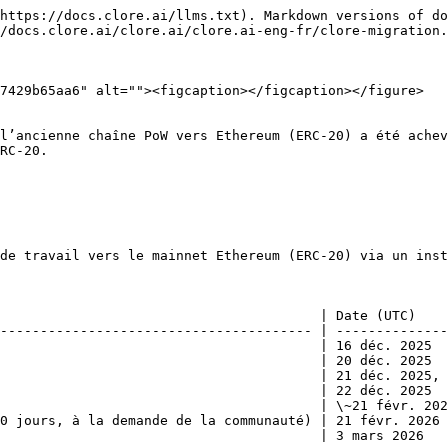
https://docs.clore.ai/llms.txt). Markdown versions of do
/docs.clore.ai/clore.ai/clore.ai-eng-fr/clore-migration.
7429b65aa6" alt=""><figcaption></figcaption></figure>

l’ancienne chaîne PoW vers Ethereum (ERC-20) a été achev
RC-20.

de travail vers le mainnet Ethereum (ERC-20) via un inst
                                        | Date (UTC)    
--------------------------------------- | --------------
                                        | 16 déc. 2025  
                                        | 20 déc. 2025  
                                        | 21 déc. 2025, 
                                        | 22 déc. 2025  
                                        | \~21 févr. 202
0 jours, à la demande de la communauté) | 21 févr. 2026 
                                        | 3 mars 2026   