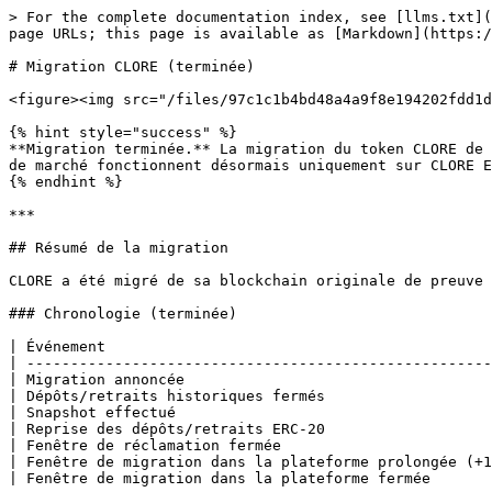
> For the complete documentation index, see [llms.txt](
page URLs; this page is available as [Markdown](https:/
# Migration CLORE (terminée)

<figure><img src="/files/97c1c1b4bd48a4a9f8e194202fdd1d
{% hint style="success" %}

**Migration terminée.** La migration du token CLORE de 
de marché fonctionnent désormais uniquement sur CLORE E
{% endhint %}

***

## Résumé de la migration

CLORE a été migré de sa blockchain originale de preuve 
### Chronologie (terminée)

| Événement                                            
| -----------------------------------------------------
| Migration annoncée                                   
| Dépôts/retraits historiques fermés                   
| Snapshot effectué                                    
| Reprise des dépôts/retraits ERC-20                   
| Fenêtre de réclamation fermée                        
| Fenêtre de migration dans la plateforme prolongée (+1
| Fenêtre de migration dans la plateforme fermée       