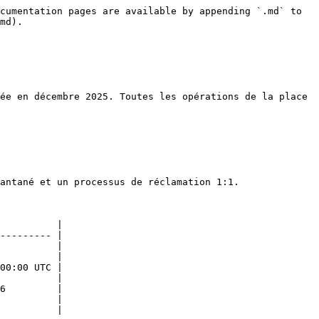
cumentation pages are available by appending `.md` to 
md).

ée en décembre 2025. Toutes les opérations de la place 
antané et un processus de réclamation 1:1.

          |

--------- |

          |

          |

00:00 UTC |

          |

6         |

          |

          |
