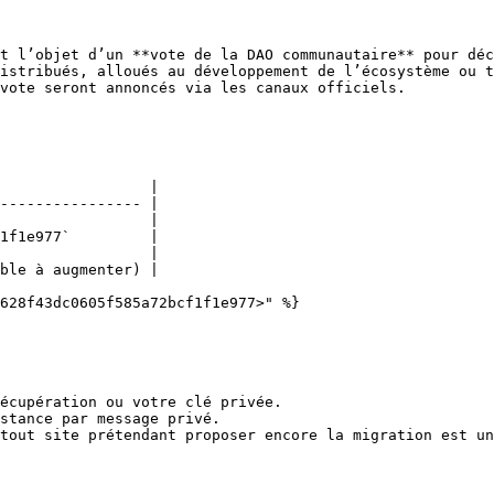
t l’objet d’un **vote de la DAO communautaire** pour déc
istribués, alloués au développement de l’écosystème ou t
vote seront annoncés via les canaux officiels.

                 |

---------------- |

                 |

1f1e977`         |

                 |

ble à augmenter) |

628f43dc0605f585a72bcf1f1e977>" %}

écupération ou votre clé privée.

stance par message privé.

tout site prétendant proposer encore la migration est un