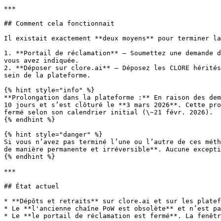
***

## Comment cela fonctionnait

Il existait exactement **deux moyens** pour terminer la
1. **Portail de réclamation** — Soumettez une demande d
vous avez indiquée.

2. **Déposer sur clore.ai** — Déposez les CLORE hérités
sein de la plateforme.

{% hint style="info" %}

**Prolongation dans la plateforme :** En raison des dem
10 jours et s’est clôturé le **3 mars 2026**. Cette pro
fermé selon son calendrier initial (\~21 févr. 2026).

{% endhint %}

{% hint style="danger" %}

Si vous n’avez pas terminé l’une ou l’autre de ces méth
de manière permanente et irréversible**. Aucune excepti
{% endhint %}

***

## État actuel

* **Dépôts et retraits** sur clore.ai et sur les platef
* Le **l'ancienne chaîne PoW est obsolète** et n’est pa
* Le **le portail de réclamation est fermé**. La fenêtr