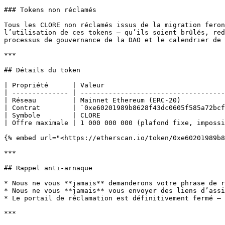
### Tokens non réclamés

Tous les CLORE non réclamés issus de la migration feron
l’utilisation de ces tokens — qu’ils soient brûlés, red
processus de gouvernance de la DAO et le calendrier de 
***

## Détails du token

| Propriété      | Valeur                              
| -------------- | ------------------------------------
| Réseau         | Mainnet Ethereum (ERC-20)           
| Contrat        | `0xe60201989b8628f43dc0605f585a72bcf
| Symbole        | CLORE                               
| Offre maximale | 1 000 000 000 (plafond fixe, impossi
{% embed url="<https://etherscan.io/token/0xe60201989b8
***

## Rappel anti-arnaque

* Nous ne vous **jamais** demanderons votre phrase de r
* Nous ne vous **jamais** vous envoyer des liens d’assi
* Le portail de réclamation est définitivement fermé — 
***
