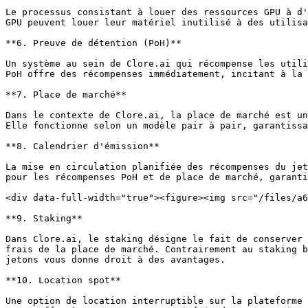
Le processus consistant à louer des ressources GPU à d'
GPU peuvent louer leur matériel inutilisé à des utilisa
**6. Preuve de détention (PoH)**

Un système au sein de Clore.ai qui récompense les utili
PoH offre des récompenses immédiatement, incitant à la 
**7. Place de marché**

Dans le contexte de Clore.ai, la place de marché est un
Elle fonctionne selon un modèle pair à pair, garantissa
**8. Calendrier d'émission**

La mise en circulation planifiée des récompenses du jet
pour les récompenses PoH et de place de marché, garanti
<div data-full-width="true"><figure><img src="/files/a6
**9. Staking**

Dans Clore.ai, le staking désigne le fait de conserver 
frais de la place de marché. Contrairement au staking b
jetons vous donne droit à des avantages.

**10. Location spot**

Une option de location interruptible sur la plateforme 