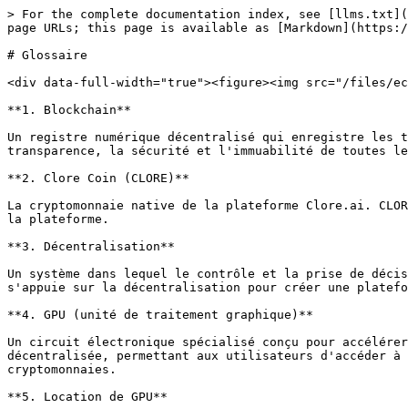
> For the complete documentation index, see [llms.txt](
page URLs; this page is available as [Markdown](https:/
# Glossaire

<div data-full-width="true"><figure><img src="/files/ec
**1. Blockchain**

Un registre numérique décentralisé qui enregistre les t
transparence, la sécurité et l'immuabilité de toutes le
**2. Clore Coin (CLORE)**

La cryptomonnaie native de la plateforme Clore.ai. CLOR
la plateforme.

**3. Décentralisation**

Un système dans lequel le contrôle et la prise de décis
s'appuie sur la décentralisation pour créer une platefo
**4. GPU (unité de traitement graphique)**

Un circuit électronique spécialisé conçu pour accélérer
décentralisée, permettant aux utilisateurs d'accéder à 
cryptomonnaies.

**5. Location de GPU**
