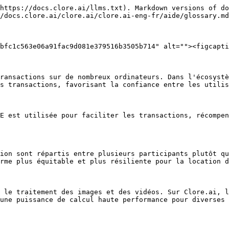
https://docs.clore.ai/llms.txt). Markdown versions of do
/docs.clore.ai/clore.ai/clore.ai-eng-fr/aide/glossary.md
bfc1c563e06a91fac9d081e379516b3505b714" alt=""><figcapti
ransactions sur de nombreux ordinateurs. Dans l'écosystè
s transactions, favorisant la confiance entre les utilis
E est utilisée pour faciliter les transactions, récompen
ion sont répartis entre plusieurs participants plutôt qu
rme plus équitable et plus résiliente pour la location d
 le traitement des images et des vidéos. Sur Clore.ai, l
une puissance de calcul haute performance pour diverses 